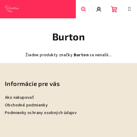
Prejsť
na
obsah
Nákupn
Hľadať
Prihlásenie
Burton
košík
Žiadne produkty značky
Burton
sa nenašli...
Z
á
p
Informácie pre vás
ä
Ako nakupovať
t
Obchodné podmienky
i
Podmienky ochrany osobných údajov
e