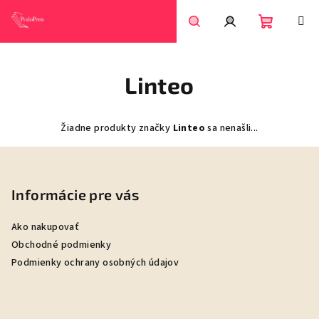
Prejsť
na
obsah
Nákupn
Hľadať
Prihlásenie
Linteo
košík
Žiadne produkty značky
Linteo
sa nenašli...
Z
á
p
Informácie pre vás
ä
Ako nakupovať
t
Obchodné podmienky
i
Podmienky ochrany osobných údajov
e