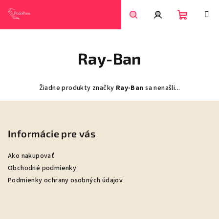
Prejsť
na
obsah
Nákupn
Hľadať
Prihlásenie
Ray-Ban
košík
Žiadne produkty značky
Ray-Ban
sa nenašli...
Z
á
p
Informácie pre vás
ä
Ako nakupovať
t
Obchodné podmienky
i
Podmienky ochrany osobných údajov
e