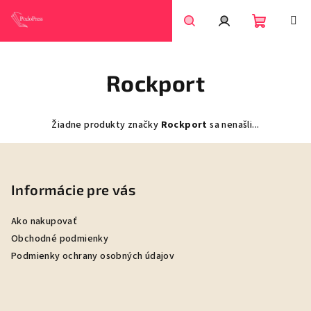
Prejsť
na
obsah
Nákupn
Hľadať
Prihlásenie
Rockport
košík
Žiadne produkty značky
Rockport
sa nenašli...
Z
á
p
Informácie pre vás
ä
Ako nakupovať
t
Obchodné podmienky
i
Podmienky ochrany osobných údajov
e